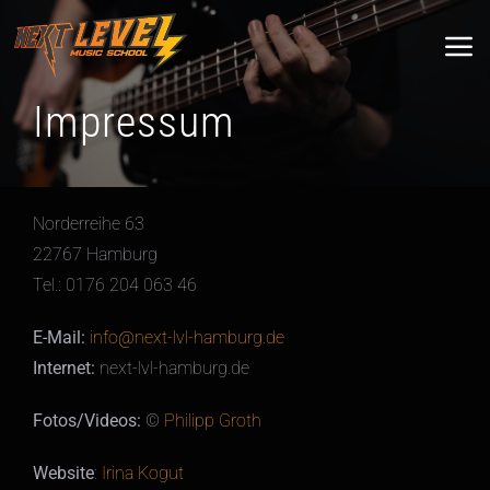
Zum
Inhalt
springen
Impressum
Norderreihe 63
22767 Hamburg
Tel.: 0176 204 063 46
E-Mail:
info@next-lvl-hamburg.de
Internet:
next-lvl-hamburg.de
Fotos/Videos:
©
Philipp Groth
Website
:
Irina Kogut