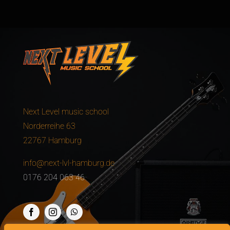
Next Level music school
Norderreihe 63
22767 Hamburg
info@next-lvl-hamburg.de
0176 204 063 46